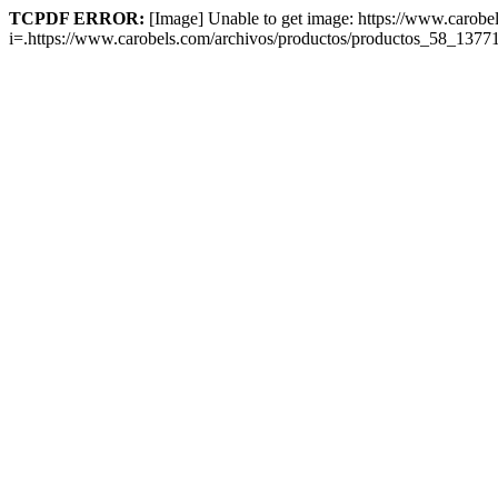
TCPDF ERROR:
[Image] Unable to get image: https://www.carob
i=.https://www.carobels.com/archivos/productos/productos_58_13