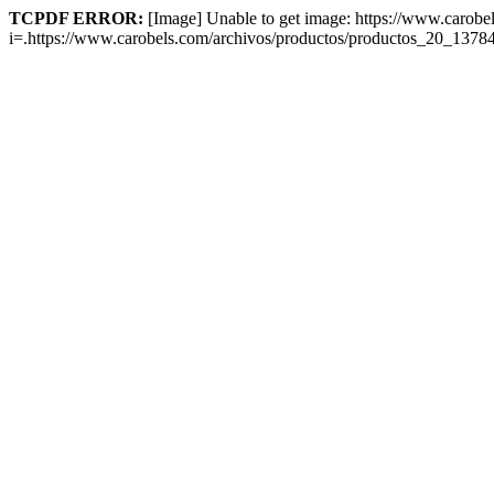
TCPDF ERROR:
[Image] Unable to get image: https://www.carob
i=.https://www.carobels.com/archivos/productos/productos_20_13