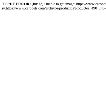
TCPDF ERROR:
[Image] Unable to get image: https://www.carob
i=.https://www.carobels.com/archivos/productos/productos_490_1