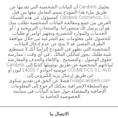
يعلمك Carobels أن البيانات الشخصية التي تقدمها عن
طريق ملء هذا النموذج سيتم التعامل معها من قبل
Carobels Cosmetics، S.L. كمسؤول عن هذه الشبكة.
الغرض من جمع ومعالجة البيانات الشخصية نطلب منك
هو أن يرسل لك منشوراتنا، والمنتجات الترويجية و / أو
الخدمات والموارد الحصرية وتجهيز أوامر أو طلبات
للحصول على معلومات. يتم الشرعية من خلال موافقة
الطرف المعني. قد لا ينتج عن عدم إدخال البيانات
الشخصية التي تظهر في النموذج إلزاميًا أنك لا تستطيع
تلبية طلبك. يجوز لمالكي المالك ، في أي وقت ، ممارسة
حقوق الوصول ، والتصحيح ، والإلغاء والحذف والمعارضة
لبياناتهم الشخصية عن طريق توصيلها كتابيًا إلى: Carobels
COSMETICS S.L. AVD خوسيه أجوادو 7 24005 ليون أو
عن طريق إرسال بريد إلكتروني إلى:.
hola@carobels.com فضلا عن الحق في تقديم شكوى
مع السلطة الإشرافية. يمكنك الرجوع إلى المعلومات
الإضافية والمفصلة حول حماية البيانات في سياسة
الخصوصية الخاصة بنا..
الاتصال بنا