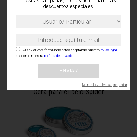
nuestras campañas, ofertas de última hora y
Cera para el pelo Fuerte
descuentos especiales.
Al enviar este formulario estás aceptando nuestro
aviso legal
así como nuestra
política de privacidad.
ENVIAR
No me lo vuelvas a preguntar
Cera para el pelo Spider