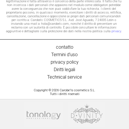
legittimazione è fatta attraverso il consenso della parte interessata. Il fatto che tu
non inserisca i dati personali che appaiono nel modulo come obbligatori potrebbe
avere la conseguenza che non puoi soddisfare la tua richiesta. I clienti del
proprietario possono, in qualsiasi momento, esercitare i diritti di accesso, rettifica,
cancellazione, cancellazione e opposizione ai propri dati personali comunicandoli
per iscritto a: Carobels COSMETICS S.L. Avd. José Aguado, 7 24005 León o
inviando una mail a: hola@carobels.com, nonché il diritto di presentare un
reclamo con un´autorità di controllo. È possibile consultare le informazioni
aggiuntive e dettagliate sulla protezione dei dati nella nostra politica sulla
privacy
.
contatto
Termini d’uso
privacy policy
Diritti legali
Technical service
Copyright © 2026 Carobe'ls cosmetics S.L.
Tutti i diritti riservati