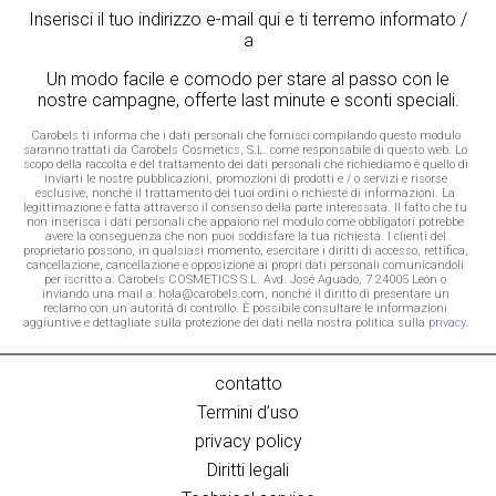
Inserisci il tuo indirizzo e-mail qui e ti terremo informato /
a
Un modo facile e comodo per stare al passo con le
nostre campagne, offerte last minute e sconti speciali.
Carobels ti informa che i dati personali che fornisci compilando questo modulo
saranno trattati da Carobels Cosmetics, S.L. come responsabile di questo web. Lo
scopo della raccolta e del trattamento dei dati personali che richiediamo è quello di
inviarti le nostre pubblicazioni, promozioni di prodotti e / o servizi e risorse
esclusive, nonché il trattamento dei tuoi ordini o richieste di informazioni. La
legittimazione è fatta attraverso il consenso della parte interessata. Il fatto che tu
non inserisca i dati personali che appaiono nel modulo come obbligatori potrebbe
avere la conseguenza che non puoi soddisfare la tua richiesta. I clienti del
proprietario possono, in qualsiasi momento, esercitare i diritti di accesso, rettifica,
cancellazione, cancellazione e opposizione ai propri dati personali comunicandoli
per iscritto a: Carobels COSMETICS S.L. Avd. José Aguado, 7 24005 León o
inviando una mail a: hola@carobels.com, nonché il diritto di presentare un
reclamo con un´autorità di controllo. È possibile consultare le informazioni
aggiuntive e dettagliate sulla protezione dei dati nella nostra politica sulla
privacy
.
contatto
Termini d’uso
privacy policy
Diritti legali