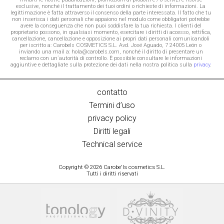
esclusive, nonché il trattamento dei tuoi ordini o richieste di informazioni. La
legittimazione è fatta attraverso il consenso della parte interessata. Il fatto che tu
non inserisca i dati personali che appaiono nel modulo come obbligatori potrebbe
avere la conseguenza che non puoi soddisfare la tua richiesta. I clienti del
proprietario possono, in qualsiasi momento, esercitare i diritti di accesso, rettifica,
cancellazione, cancellazione e opposizione ai propri dati personali comunicandoli
per iscritto a: Carobels COSMETICS S.L. Avd. José Aguado, 7 24005 León o
inviando una mail a: hola@carobels.com, nonché il diritto di presentare un
reclamo con un´autorità di controllo. È possibile consultare le informazioni
aggiuntive e dettagliate sulla protezione dei dati nella nostra politica sulla
privacy
.
contatto
Termini d’uso
privacy policy
Diritti legali
Technical service
Copyright © 2026 Carobe'ls cosmetics S.L.
Tutti i diritti riservati