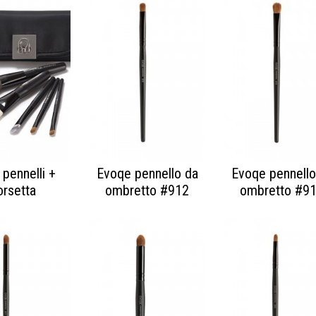
 pennelli +
Evoqe pennello da
Evoqe pennello
orsetta
ombretto #912
ombretto #9