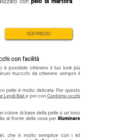
ealizzato con
pelo di martora
VER PRECIO
chi con facilità
è possibile ottenere il tuo look più
alcuni truccchi da ottenere sempre il
oro pelle è molto delicata. Per questo
e Leydi Bait
e poi con
Contorno occhi
 un colore di base della pelle o un tono
glia al fronte della ossa per
illuminare
ri, che è molto semplice con i kit