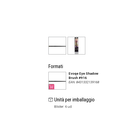
Formati
Evoqe Eye Shadow
Brush #916
EAN: 8431332139168
Unità per imballaggio
Blister: 6 ud.