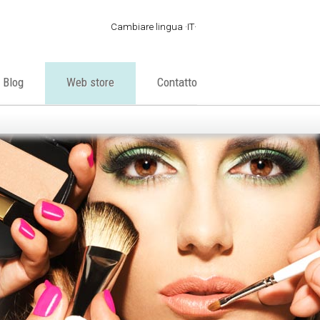
Cambiare lingua
IT
·
ES
·
EN
Blog
Web store
Contatto
·
FR
·
PT
·
DE
·
IT
·
AR
·