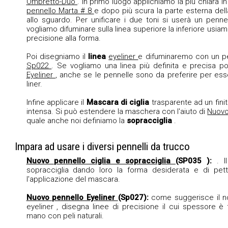
Ombretto-Duo
. In primo luogo applichiamo la più chiara in 
pennello Marta # 8
e dopo più scura la parte esterna del
allo sguardo. Per unificare i due toni si userà un penne
vogliamo difuminare sulla linea superiore la inferiore usia
precisione alla forma.
Poi disegniamo il
linea
eyeliner
e difuminaremo con un p
Sp022
. Se vogliamo una linea più definita e precisa po
Eyeliner
, anche se le pennelle sono da preferire per ess
liner.
Infine applicare il
Mascara di ciglia
trasparente ad un finit
intensa. Si può estendere la maschera con l'aiuto di
Nuovo
quale anche noi definiamo la
sopracciglia
.
Impara ad usare i diversi pennelli da trucco
Nuovo pennello ciglia e sopracciglia
(SP035 ):
. I
sopracciglia dando loro la forma desiderata e di pet
l'applicazione del
mascara.
Nuovo pennello Eyeliner
(Sp027):
come suggerisce il no
eyeliner
, disegna linee di precisione il cui spessore è 
mano con peli naturali.