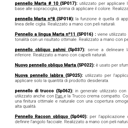
pennello Marta # 10
(SP017):
utilizzato per applicare
base alle sopracciglia, prima di applicare il colore. Realizz
pennello Marta nº8
(SP018):
la funzione è quella di ap
linea delle ciglia. Realizzato a mano con peli naturali.
Pennello a lingua Marta nº11
(SP016) :
viene utilizzat
tonalità con un risultato ottimale. Realizzato a mano con pel
pennello obliquo pahmi
(Sp037):
serve a delineare 
inferiore. Realizzato a mano con capelli naturali.
Nuovo pennello obliquo Marta
(SP022):
è usato per sfum
Nuova pennello labbra
(SP025):
utilizzato per l'appli
applicare solo la quantità di prodotto desiderata.
pennello di trucco (Sp062):
in generale utilizzato con
utilizzato anche con
Pan
e la
Trucco crema compatto. Con
una finitura ottimale e naturale con una copertura omogene
alta qualità.
Pennello Racoon obliquo
(Sp040):
per l'applicazione
definire l'angolo facciale. Realizzato a mano con peli natura