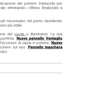
plicazione del
polvere traslucida per
le, eliminando i riflessi. Realizzato a
blush
necessario nel punto desiderato
iso più vitale.
zione del
rouge
e illuminatori. La sua
 perfetta.
Nuovo pennello Ventaglio
l'eccesso di cipria in polvere.
Nuovo
schere sul viso.
Pennello maschera
orpo.