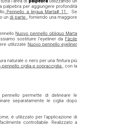
tutta l'area di
palpebra
utilizzando un
la palpebra per aggiungere profondità
llo
Pennello a lingua Marta# 11
. Se
mo un
di parte
, fornendo una maggiore
ennello
Nuovo pennello obliquo Marta
ssiamo sostituire l'eyeliner da
Fàcile
ere utilizzate
Nuovo pennello eyeliner
ura naturale o nero per una finitura più
 pennello ciglia e sopracciglia
, con la
l pennello permette di delineare le
tinare separatamente le ciglia dopo
me, è utilizzato per l'applicazione di
facilmente controllabile. Realizzato a