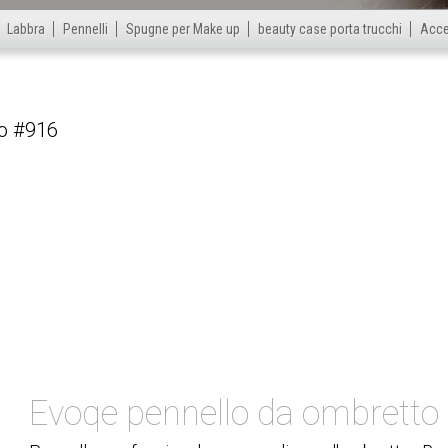
Labbra
Pennelli
Spugne per Make up
beauty case porta trucchi
Acce
Evoqe pennello da ombretto