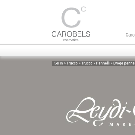
Caro
> Trucco > Trucco > Pennelli > Evoqe penn
Sei in