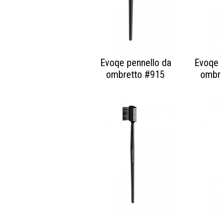
Evoqe pennello da
Evoqe 
ombretto #915
ombr