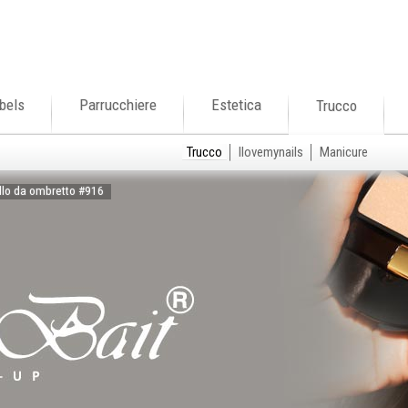
bels
Parrucchiere
Estetica
Trucco
Trucco
Ilovemynails
Manicure
ello da ombretto #916