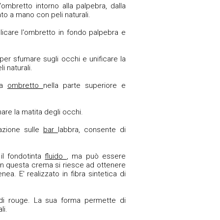
 l'ombretto
intorno alla palpebra, dalla
ato a mano con peli naturali.
plicare l'ombretto
in fondo palpebra e
o per sfumare
sugli occhi e unificare la
i naturali.
la
ombretto
nella parte superiore e
are la matita
degli occhi.
cazione sulle
bar
labbra, consente di
 il fondotinta
fluido
, ma può essere
 questa crema si riesce ad ottenere
a. E' realizzato in fibra sintetica di
 di
rouge. La sua forma permette di
li.