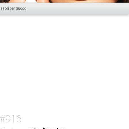
ssori per trucco
 #916