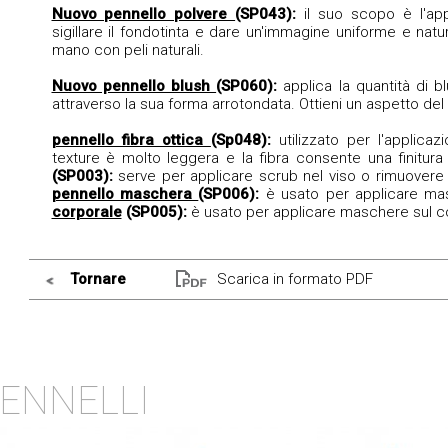
Nuovo pennello polvere
(SP043):
il suo scopo è l'ap
sigillare il fondotinta e dare un'immagine uniforme e natura
mano con peli naturali.
Nuovo pennello blush
(SP060):
applica la quantità di 
attraverso la sua forma arrotondata. Ottieni un aspetto del v
pennello fibra ottica
(Sp048):
utilizzato per l'applica
texture è molto leggera e la fibra consente una finitura
(SP003):
serve per applicare scrub nel viso o rimuovere 
pennello maschera
(SP006):
è usato per applicare ma
corporale
(SP005):
è usato per applicare maschere sul c
Tornare
Scarica in formato PDF
ENNELLI