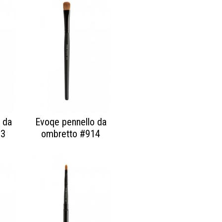
 da
Evoqe pennello da
13
ombretto #914