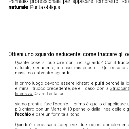
Pennello professionale per applicare l'ombretto. R
naturale
. Punta obliqua
Ottieni uno sguardo seducente: come truccare gli oc
Quante cose si può dire con uno sguardo? Con il trucco 
naturale, seducente, intenso, misterioso ... Qui ci sono 
massimo dal vostro sguardo.
In primo luogo devono essere idratati e puliti perché la l
elimina il trucco precedente, se è il caso, con la
Struccant
Intensivo
Caviar Tentation.
siamo pronti a fare l'occhio. Il primo è quello di applicare
più chiaro con un
Marta # 10 pennello
dalla linea delle ci
l'occhio
e dare uniformità al tono.
Quindi è necessario scegliere due colori complementa