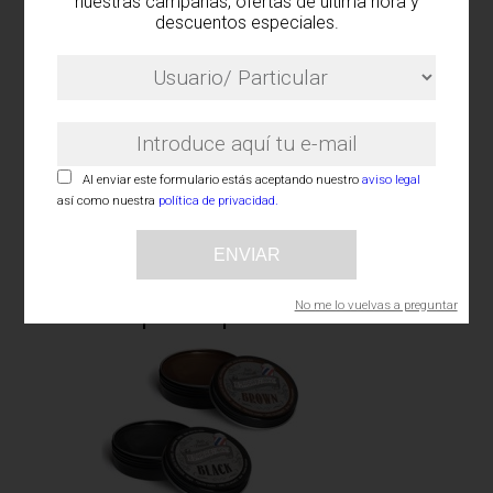
Cera para el pelo Spider
nuestras campañas, ofertas de última hora y
descuentos especiales.
Al enviar este formulario estás aceptando nuestro
aviso legal
así como nuestra
política de privacidad.
ENVIAR
No me lo vuelvas a preguntar
Cera para el pelo Extra-Fuerte