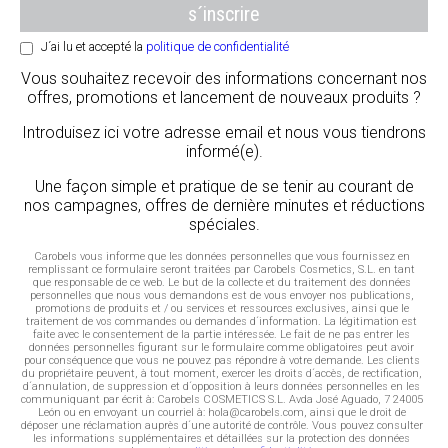
J´ai lu et accepté la
politique de confidentialité
Vous souhaitez recevoir des informations concernant nos
offres, promotions et lancement de nouveaux produits ?
Introduisez ici votre adresse email et nous vous tiendrons
informé(e).
Une façon simple et pratique de se tenir au courant de
nos campagnes, offres de dernière minutes et réductions
spéciales.
Carobels vous informe que les données personnelles que vous fournissez en
remplissant ce formulaire seront traitées par Carobels Cosmetics, S.L. en tant
que responsable de ce web. Le but de la collecte et du traitement des données
personnelles que nous vous demandons est de vous envoyer nos publications,
promotions de produits et / ou services et ressources exclusives, ainsi que le
traitement de vos commandes ou demandes d´information. La légitimation est
faite avec le consentement de la partie intéressée. Le fait de ne pas entrer les
données personnelles figurant sur le formulaire comme obligatoires peut avoir
pour conséquence que vous ne pouvez pas répondre à votre demande. Les clients
du propriétaire peuvent, à tout moment, exercer les droits d´accès, de rectification,
d´annulation, de suppression et d´opposition à leurs données personnelles en les
communiquant par écrit à: Carobels COSMETICS S.L. Avda José Aguado, 7 24005
León ou en envoyant un courriel à: hola@carobels.com, ainsi que le droit de
déposer une réclamation auprès d´une autorité de contrôle. Vous pouvez consulter
les informations supplémentaires et détaillées sur la protection des données