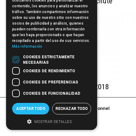
Catalogue TricoVIT Anti-chute
Utilizamos cookies para personalizar el
contenido, los anuncios y analizar nuestro
tráfico. También compartimos información
sobre su uso de nuestro sitio con nuestros
socios de publicidad y análisis, quienes
pueden combinarla con otra información
que les haya proporcionado o que hayan
recopilado a partir del uso de sus servicios.
Más información
COOKIES ESTRICTAMENTE
NECESARIAS
COOKIES DE RENDIMIENTO
COOKIES DE PREFERENCIAS
Catalogue Beardburys 2018
COOKIES DE FUNCIONALIDAD
autres produits de
Matériel promotionnel
·
ACEPTAR TODO
RECHAZAR TODO
CADEAU
MOSTRAR DETALLES