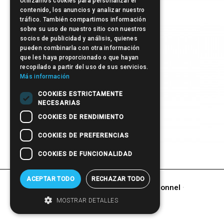
Utilizamos cookies para personalizar el
Post-it
contenido, los anuncios y analizar nuestro
tráfico. También compartimos información
sobre su uso de nuestro sitio con nuestros
socios de publicidad y análisis, quienes
pueden combinarla con otra información
que les haya proporcionado o que hayan
recopilado a partir del uso de sus servicios.
Más información
COOKIES ESTRICTAMENTE
NECESARIAS
COOKIES DE RENDIMIENTO
COOKIES DE PREFERENCIAS
Stylo
COOKIES DE FUNCIONALIDAD
ACEPTAR TODO
RECHAZAR TODO
autres produits de
Matériel promotionnel
·
CADEAU
MOSTRAR DETALLES