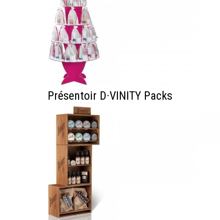
Présentoir D·VINITY Packs