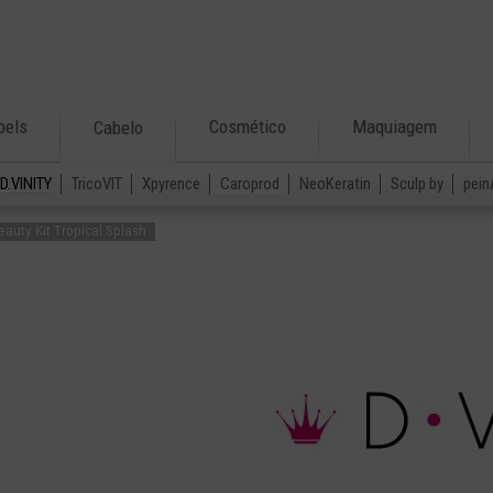
bels
Cosmético
Maquiagem
Cabelo
D.VINITY
TricoVIT
Xpyrence
Caroprod
NeoKeratin
Sculp by
pein
eauty Kit Tropical Splash