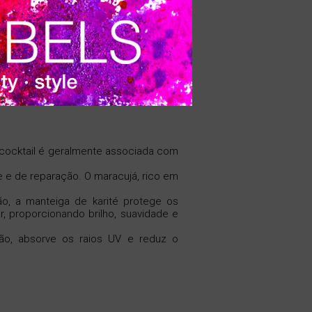
nto recupera a sua elasticidade
 vitalidade.
VER PRECIO
te cocktail é geralmente associada com
e e de reparação. O maracujá, rico em
o, a manteiga de karité protege os
r, proporcionando brilho, suavidade e
ção, absorve os raios UV e reduz o