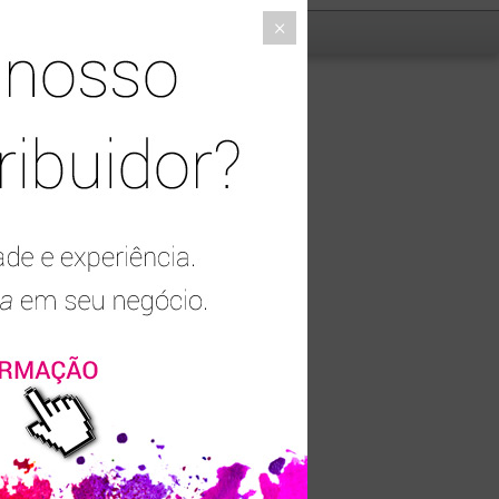
×
i
Fresh Mint
Curly Love
Beauty Kit
ra e protege imediatamente os
graças aos antioxidantes e ao