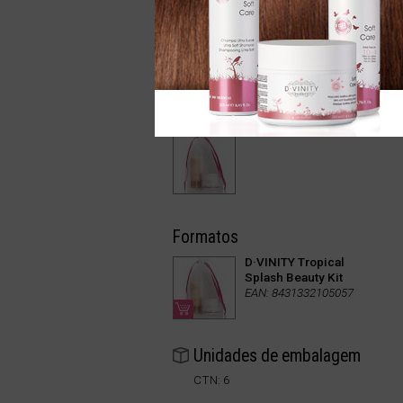
Formatos
D·VINITY Tropical
Splash Beauty Kit
EAN: 8431332105057
Unidades de embalagem
CTN: 6