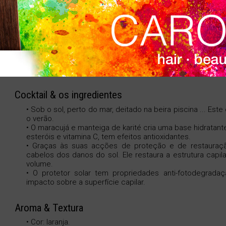
filtros UV protege o cabelo dos radicais livres, enqua
natural. Cabelo saudável, hidratado, brilhante e pleno de
Cocktail & os ingredientes
• Sob o sol, perto do mar, deitado na beira piscina ... Es
o verão.
• O maracujá e manteiga de karité cria uma base hidratant
esteróis e vitamina C, tem efeitos antioxidantes.
• Graças às suas acções de proteção e de restauraçã
cabelos dos danos do sol. Ele restaura a estrutura capila
volume.
• O protetor solar tem propriedades anti-fotodegrada
impacto sobre a superfície capilar.
Aroma & Textura
• Cor: laranja.