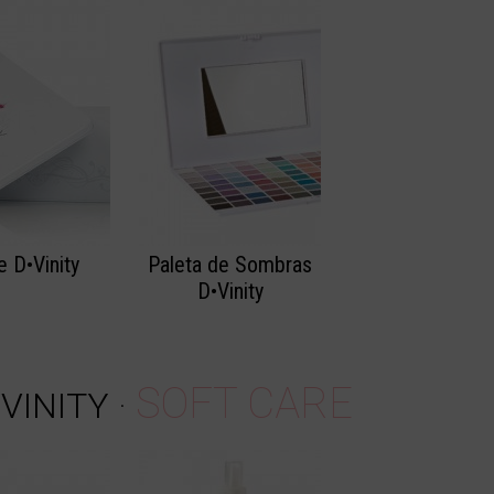
e D•Vinity
Paleta de Sombras
D•Vinity
SOFT CARE
.VINITY
·