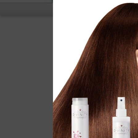
Soft Care
Tropical Splash
Wild Be