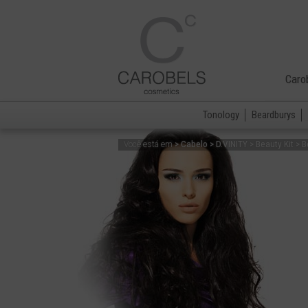
Caro
Tonology
Beardburys
> Cabelo > D.VINITY > Beauty Kit > B
Você está em