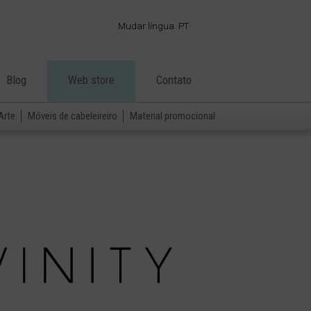
Mudar língua
PT
·
ES
·
EN
Blog
Web store
Contato
·
FR
·
PT
Arte
Móveis de cabeleireiro
Material promocional
·
DE
·
IT
·
AR
·