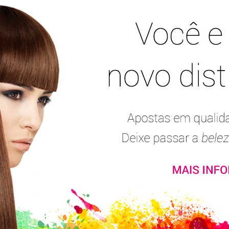
rry Cosmo
Violet Moon
Citrus Caipirissima
Sweet Curl
Coconut Daiquir
Beauty Kit Tropical Splash
Opiniões dos consumidores:
(2)
Kit protetor Solar. Confere plena vitalidade, repa
cabelos do sol. A tecnología DIVINITY PROTECT-SUN 