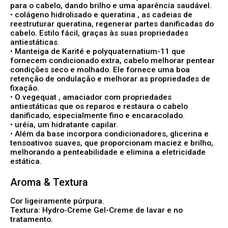
para o cabelo, dando brilho e uma aparência saudável.
•
colágeno hidrolisado e queratina
, as cadeias de
reestruturar queratina, regenerar partes danificadas do
cabelo. Estilo fácil, graças às suas propriedades
antiestáticas.
•
Manteiga de Karité e polyquaternatium-11
que
fornecem condicionado extra, cabelo melhorar pentear
condições seco e molhado. Ele fornece uma boa
retenção de ondulação e melhorar as propriedades de
fixação.
• O
vegequat
, amaciador com propriedades
antiestáticas que os reparos e restaura o cabelo
danificado, especialmente fino e encaracolado.
• uréia, um hidratante capilar.
• Além da base incorpora condicionadores, glicerina e
tensoativos suaves, que proporcionam maciez e brilho,
melhorando a penteabilidade e elimina a eletricidade
estática.
Aroma & Textura
Cor
ligeiramente púrpura.
Textura:
Hydro-Creme Gel-Creme de lavar e no
tratamento.