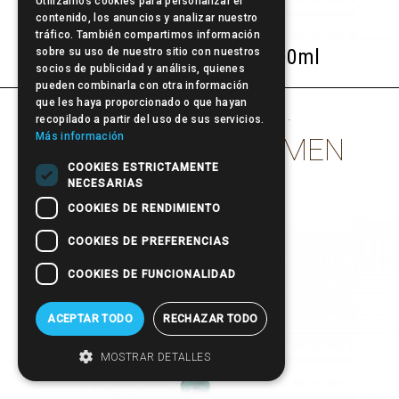
Utilizamos cookies para personalizar el
contenido, los anuncios y analizar nuestro
tráfico. También compartimos información
Beardburys Fiber Gel 100ml
sobre su uso de nuestro sitio con nuestros
socios de publicidad y análisis, quienes
pueden combinarla con otra información
que les haya proporcionado o que hayan
other products of
Beardburys
·
recopilado a partir del uso de sus servicios.
Más información
SHAMPOOS FOR MEN
COOKIES ESTRICTAMENTE
NECESARIAS
COOKIES DE RENDIMIENTO
COOKIES DE PREFERENCIAS
COOKIES DE FUNCIONALIDAD
ACEPTAR TODO
RECHAZAR TODO
MOSTRAR DETALLES