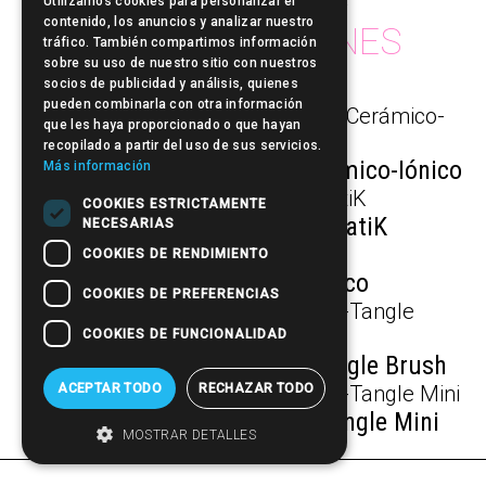
Utilizamos cookies para personalizar el
otros productos de
Sculp by
·
contenido, los anuncios y analizar nuestro
CEPILLOS & PEINES
tráfico. También compartimos información
sobre su uso de nuestro sitio con nuestros
socios de publicidad y análisis, quienes
pueden combinarla con otra información
que les haya proporcionado o que hayan
recopilado a partir del uso de sus servicios.
Sculpby IONIC·C - Cepillo Cerámico-Iónico
Más información
COOKIES ESTRICTAMENTE
Peines de Carbono A-StatiK
NECESARIAS
COOKIES DE RENDIMIENTO
Sculpby Cepillo Térmico
COOKIES DE PREFERENCIAS
COOKIES DE FUNCIONALIDAD
Cepillo para desenredar i-Tangle Brush
ACEPTAR TODO
RECHAZAR TODO
Cepillo para desenredar i-Tangle Mini
MOSTRAR DETALLES