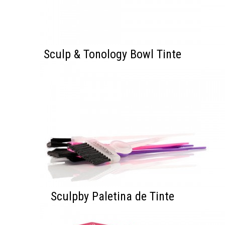
nuestras campañas, ofertas de última hora y
descuentos especiales.
Sculp & Tonology Bowl Tinte
Al enviar este formulario estás aceptando nuestro
aviso legal
así como nuestra
política de privacidad.
ENVIAR
No me lo vuelvas a preguntar
Sculpby Paletina de Tinte