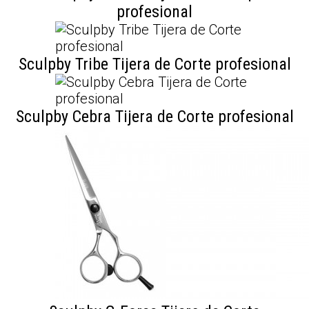
nuestras campañas, ofertas de última hora y
profesional
descuentos especiales.
Sculpby Tribe Tijera de Corte profesional
Sculpby Cebra Tijera de Corte profesional
Al enviar este formulario estás aceptando nuestro
aviso legal
así como nuestra
política de privacidad.
ENVIAR
No me lo vuelvas a preguntar