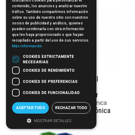
Utilizamos cookies para personalizar el
contenido, los anuncios y analizar nuestro
tráfico. También compartimos información
sobre su uso de nuestro sitio con nuestros
socios de publicidad y análisis, quienes
pueden combinarla con otra información
que les haya proporcionado o que hayan
recopilado a partir del uso de sus servicios.
Más información
COOKIES ESTRICTAMENTE
NECESARIAS
COOKIES DE RENDIMIENTO
Portasecador espiral
COOKIES DE PREFERENCIAS
COOKIES DE FUNCIONALIDAD
Tonology Color Mixer
ACEPTAR TODO
RECHAZAR TODO
Tonology Balanza Electrónica
MOSTRAR DETALLES