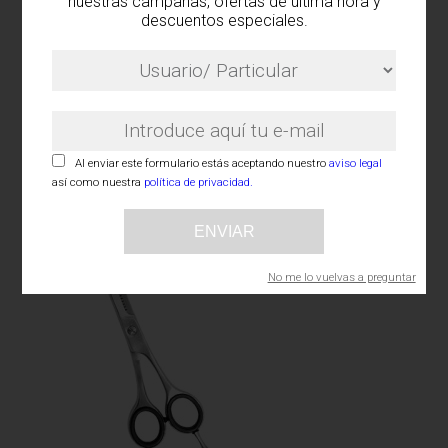
nuestras campañas, ofertas de última hora y
descuentos especiales.
Al enviar este formulario estás aceptando nuestro
aviso legal
Sculpby School Tijera de Corte
así como nuestra
política de privacidad.
profesional
ENVIAR
No me lo vuelvas a preguntar