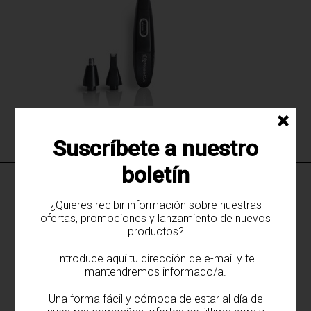
×
Recortadora Multifunción SculpBy NOSE-
CUT
Suscríbete a nuestro
boletín
otros productos de
Sculp by
·
TIJERAS
¿Quieres recibir información sobre nuestras
ofertas, promociones y lanzamiento de nuevos
productos?
Introduce aquí tu dirección de e-mail y te
mantendremos informado/a.
Una forma fácil y cómoda de estar al día de