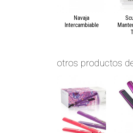
Navaja
Scu
Intercambiable
Manten
T
otros productos d