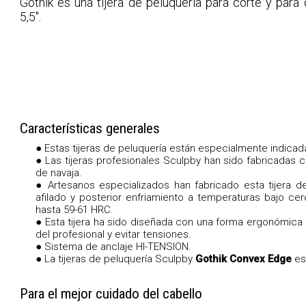
Gothik es una tijera de peluquería para corte y para 
5,5".
Características generales
● Estas tijeras de peluquería están especialmente indicad
● Las tijeras profesionales Sculpby han sido fabricadas c
de navaja.
● Artesanos especializados han fabricado esta tijera d
afilado y posterior enfriamiento a temperaturas bajo ce
hasta 59-61 HRC.
● Esta tijera ha sido diseñada con una forma ergonómica
del profesional y evitar tensiones.
● Sistema de anclaje HI-TENSION.
● La tijeras de peluquería Sculpby
Gothik Convex Edge
est
Para el mejor cuidado del cabello