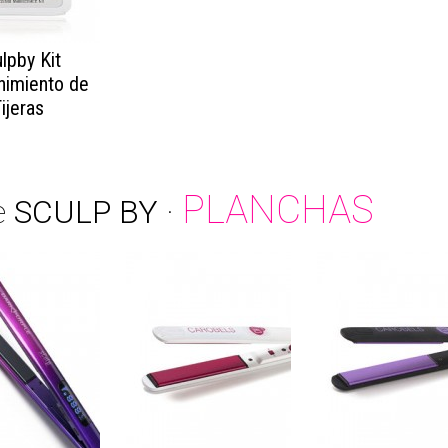
lpby Kit
imiento de
ijeras
PLANCHAS
e
SCULP BY
·