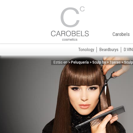
Carobels
Tonology
Beardburys
D.VIN
> Peluquería > Sculp by > Tijeras > Scul
Estás en