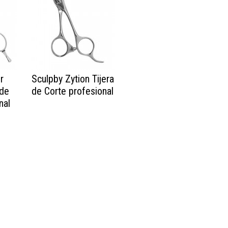
r
Sculpby Zytion Tijera
 de
de Corte profesional
nal