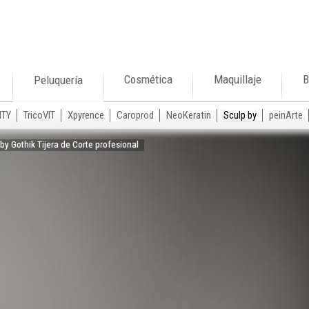
Cosmética
Maquillaje
B
Peluquería
ITY
TricoVIT
Xpyrence
Caroprod
NeoKeratin
Sculp by
peinArte
pby Gothik Tijera de Corte profesional