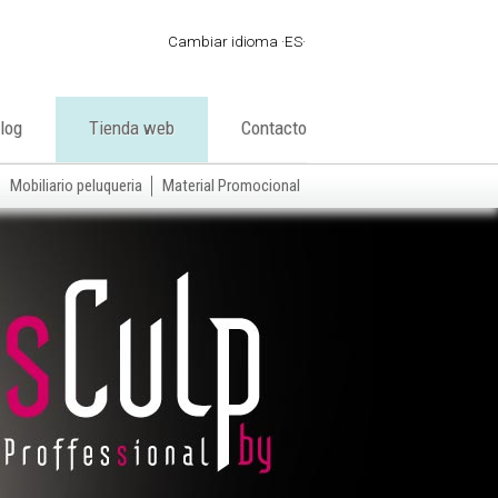
Cambiar idioma
ES
·
ES
·
EN
log
Tienda web
Contacto
·
FR
·
PT
Mobiliario peluqueria
Material Promocional
·
DE
·
IT
·
AR
·