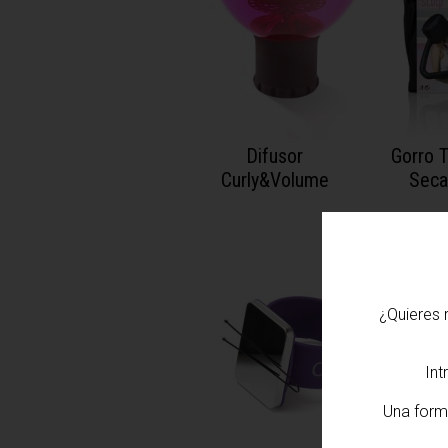
Difusor
Gorro 
Curly&Volume
Seca
¿Quieres 
Int
Una form