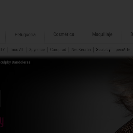
Cosmética
Maquillaje
B
Peluquería
ITY
TricoVIT
Xpyrence
Caroprod
NeoKeratin
Sculp by
peinArte
Sculpby Bandoleras