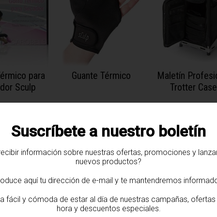
Térmico para
Guante Térmico
Maletín Profesi
dor Sculp
Trotter Case
Suscríbete a nuestro boletín
recibir información sobre nuestras ofertas, promociones y lanz
nuevos productos?
roduce aquí tu dirección de e-mail y te mantendremos informad
a fácil y cómoda de estar al día de nuestras campañas, ofertas 
hora y descuentos especiales.