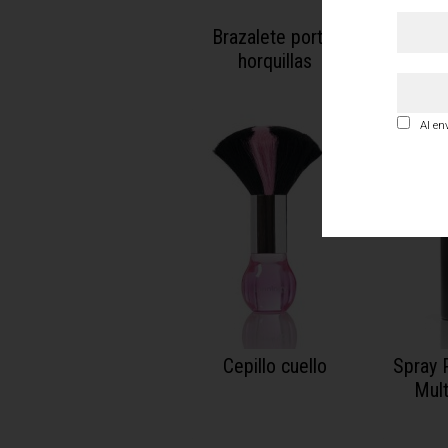
Brazalete porta-
Scul
horquillas
Ma
Al en
Cepillo cuello
Spray 
Mult