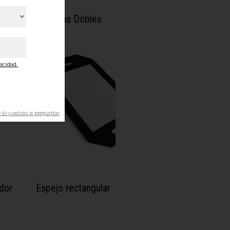
ne
Pinzas Dobles
vacidad.
lo vuelvas a preguntar
dor
Espejo rectangular