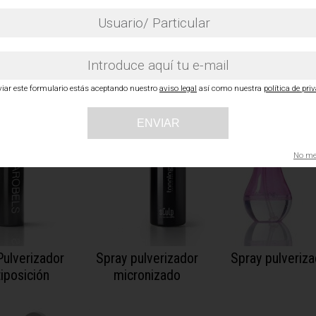
pBy Grapa
Sculp & Tonology
SculpBy Silico
riposa
Alligator Clips
Touch Clips
viar este formulario estás aceptando nuestro
aviso legal
así como nuestra
política de pri
ENVIAR
No me 
Pulverizador
Spray pulverizador
Spray pulveriza
iposición
micronizado