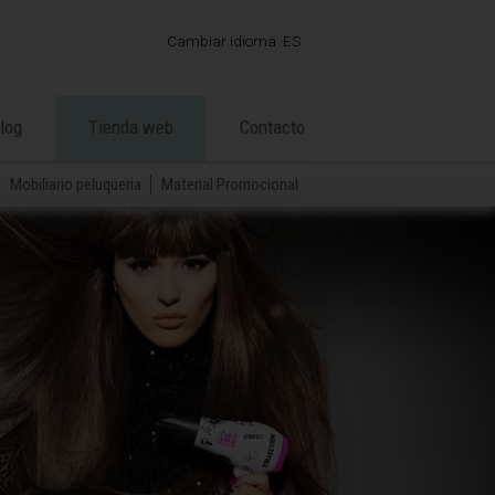
Cambiar idioma
ES
·
ES
·
EN
log
Tienda web
Contacto
·
FR
·
PT
Mobiliario peluqueria
Material Promocional
·
DE
·
IT
·
AR
·