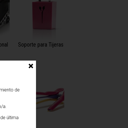
onal
Soporte para Tijeras
×
amiento de
o/a.
de última