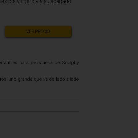
lexible y ligero y a su acabado
VER PRECIO
portaútiles para peluquería de Sculpby
ntos: uno grande que va de lado a lado