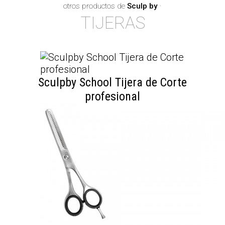
otros productos de
Sculp by
·
TIJERAS
Sculpby School Tijera de Corte
×
profesional
Suscríbete a nuestro
boletín
¿Quieres recibir información sobre nuestras
ofertas, promociones y lanzamiento de nuevos
productos?
Introduce aquí tu dirección de e-mail y te
mantendremos informado/a.
Una forma fácil y cómoda de estar al día de