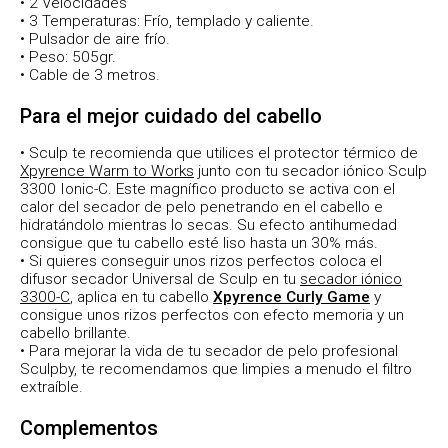
• 2 Velocidades
• 3 Temperaturas: Frío, templado y caliente.
• Pulsador de aire frío.
• Peso: 505gr.
• Cable de 3 metros.
Para el mejor cuidado del cabello
• Sculp te recomienda que utilices el protector térmico de
Xpyrence Warm to Works
junto con tu secador iónico Sculp
3300 Ionic-C. Este magnífico producto se activa con el
calor del secador de pelo penetrando en el cabello e
hidratándolo mientras lo secas. Su efecto antihumedad
consigue que tu cabello esté liso hasta un 30% más.
• Si quieres conseguir unos rizos perfectos coloca el
difusor secador Universal de Sculp en tu
secador iónico
3300-C
, aplica en tu cabello
Xpyrence Curly Game
y
consigue unos rizos perfectos con efecto memoria y un
cabello brillante.
• Para mejorar la vida de tu secador de pelo profesional
Sculpby, te recomendamos que limpies a menudo el filtro
extraíble.
Complementos