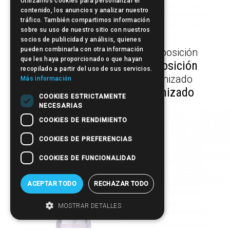
Utilizamos cookies para personalizar el
contenido, los anuncios y analizar nuestro
tráfico. También compartimos información
sobre su uso de nuestro sitio con nuestros
Cepillo cuello
socios de publicidad y análisis, quienes
pueden combinarla con otra información
que les haya proporcionado o que hayan
Spray Pulverizador Multiposición
recopilado a partir del uso de sus servicios.
Más información
Spray pulverizador micronizado
COOKIES ESTRICTAMENTE
NECESARIAS
COOKIES DE RENDIMIENTO
COOKIES DE PREFERENCIAS
COOKIES DE FUNCIONALIDAD
ACEPTAR TODO
RECHAZAR TODO
MOSTRAR DETALLES