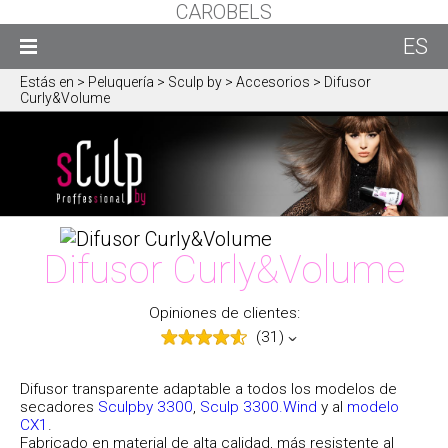
CAROBELS
ES
Estás en
> Peluquería > Sculp by > Accesorios > Difusor
Curly&Volume
Difusor Curly&Volume
Opiniones de clientes:
(31)
Difusor transparente adaptable a todos los modelos de
secadores
Sculpby 3300
,
Sculp 3300.Wind
y al
modelo
CX1
.
Fabricado en material de alta calidad, más resistente al