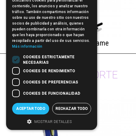
Utilizamos cookies para personalizar el
contenido, los anuncios y analizar nuestro
tráfico. También compartimos información
sobre su uso de nuestro sitio con nuestros
socios de publicidad y análisis, quienes
pueden combinarla con otra información
que les haya proporcionado o que hayan
recopilado a partir del uso de sus servicios.
Rizador de pelo Curly Game
Más información
COOKIES ESTRICTAMENTE
NECESARIAS
otros productos de
Sculp by
·
COOKIES DE RENDIMIENTO
MÁQUINAS DE CORTE
COOKIES DE PREFERENCIAS
COOKIES DE FUNCIONALIDAD
ACEPTAR TODO
RECHAZAR TODO
MOSTRAR DETALLES