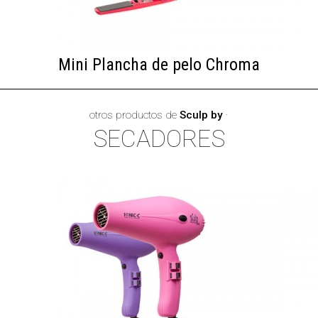
Mini Plancha de pelo Chroma
otros productos de
Sculp by
·
×
SECADORES
Suscríbete a nuestro
boletín
¿Quieres recibir información sobre nuestras
ofertas, promociones y lanzamiento de nuevos
productos?
Introduce aquí tu dirección de e-mail y te
mantendremos informado/a.
Una forma fácil y cómoda de estar al día de