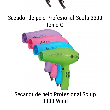
nuestras campañas, ofertas de última hora y
descuentos especiales.
Secador de pelo Profesional Sculp 3300
Ionic-C
Al enviar este formulario estás aceptando nuestro
aviso legal
así como nuestra
política de privacidad.
ENVIAR
No me lo vuelvas a preguntar
Secador de pelo Profesional Sculp
3300.Wind