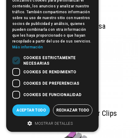
Utilizamos cookies para personalizar el
contenido, los anuncios y analizar nuestro
tráfico. También compartimos información
sobre su uso de nuestro sitio con nuestros
socios de publicidad y análisis, quienes
SculpBy Grapa Mariposa
pueden combinarla con otra información
que les haya proporcionado o que hayan
recopilado a partir del uso de sus servicios.
Más información
COOKIES ESTRICTAMENTE
NECESARIAS
COOKIES DE RENDIMIENTO
COOKIES DE PREFERENCIAS
COOKIES DE FUNCIONALIDAD
ACEPTAR TODO
RECHAZAR TODO
Sculp & Tonology Alligator Clips
MOSTRAR DETALLES