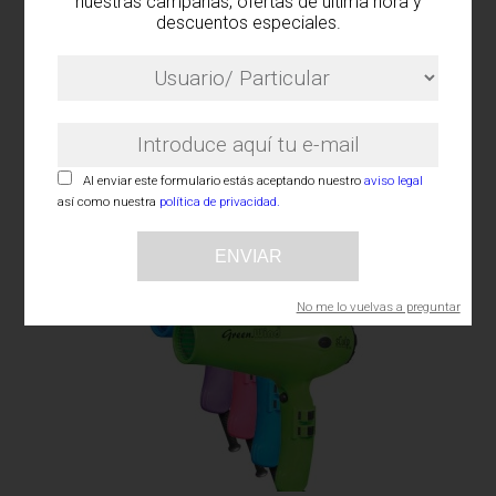
nuestras campañas, ofertas de última hora y
descuentos especiales.
Secador de pelo Profesional Sculp 3300
Al enviar este formulario estás aceptando nuestro
aviso legal
Ionic-C
así como nuestra
política de privacidad.
ENVIAR
No me lo vuelvas a preguntar