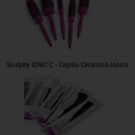
Sculpby IONIC·C - Cepillo Cerámico-Iónico