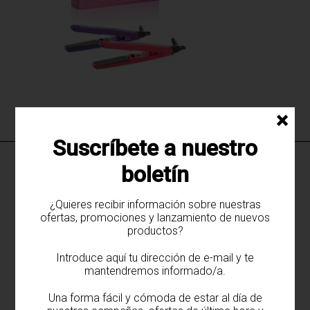
×
Mini Plancha de pelo Chroma
Suscríbete a nuestro
otros productos de
Sculp by
·
boletín
SECADORES
¿Quieres recibir información sobre nuestras
ofertas, promociones y lanzamiento de nuevos
productos?
Introduce aquí tu dirección de e-mail y te
mantendremos informado/a.
Una forma fácil y cómoda de estar al día de